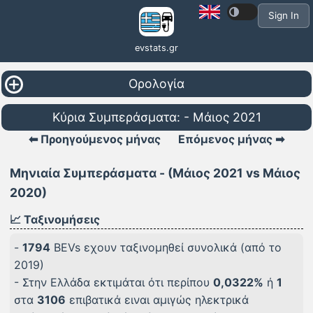
Sign In
evstats.gr
Ορολογία
Κύρια Συμπεράσματα: - Μάιος 2021
⬅ Προηγούμενος μήνας
Επόμενος μήνας ➡
Μηνιαία Συμπεράσματα - (Μάιος 2021 vs Μάιος
2020)
📈 Ταξινομήσεις
-
1794
BEVs εχουν ταξινομηθεί συνολικά (από το
2019)
- Στην Ελλάδα εκτιμάται ότι περίπου
0,0322%
ή
1
στα
3106
επιβατικά ειναι αμιγώς ηλεκτρικά