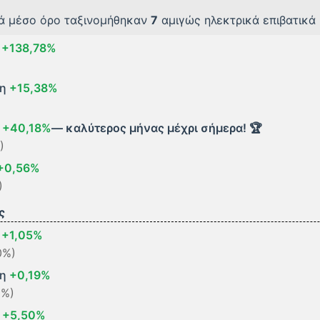
τά μέσο όρο ταξινομήθηκαν
7
αμιγώς ηλεκτρικά επιβατικά
η
+138,78%
ση
+15,38%
η
+40,18%
— καλύτερος μήνας μέχρι σήμερα! 🏆
)
+0,56%
)
ς
η
+1,05%
0%)
ση
+0,19%
9%)
η
+5,50%