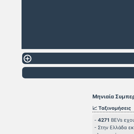
Μηνιαία Συμπερ
📈 Ταξινομήσεις
-
4271
BEVs εχου
- Στην Ελλάδα εκ