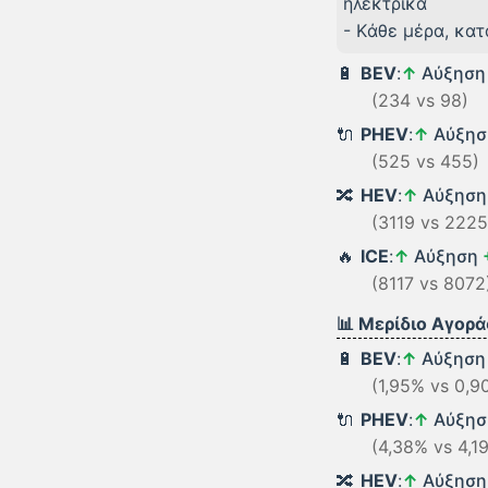
ηλεκτρικά
- Kάθε μέρα, κα
🔋
BEV
:
↑
Αύξησ
(234 vs 98)
🔌
PHEV
:
↑
Αύξη
(525 vs 455)
🔀
HEV
:
↑
Αύξησ
(3119 vs 2225
🔥
ICE
:
↑
Αύξηση
(8117 vs 8072
📊 Μερίδιο Αγορά
🔋
BEV
:
↑
Αύξησ
(1,95% vs 0,9
🔌
PHEV
:
↑
Αύξη
(4,38% vs 4,1
🔀
HEV
:
↑
Αύξησ