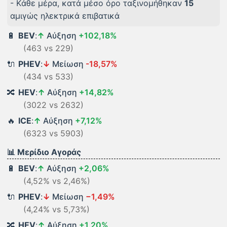
- Kάθε μέρα, κατά μέσο όρο ταξινομήθηκαν
15
αμιγώς ηλεκτρικά επιβατικά
🔋
BEV
:
↑
Αύξηση
+102,18%
(463 vs 229)
🔌
PHEV
:
↓
Μείωση
-18,57%
(434 vs 533)
🔀
HEV
:
↑
Αύξηση
+14,82%
(3022 vs 2632)
🔥
ICE
:
↑
Αύξηση
+7,12%
(6323 vs 5903)
📊 Μερίδιο Αγοράς
🔋
BEV
:
↑
Αύξηση
+2,06%
(4,52% vs 2,46%)
🔌
PHEV
:
↓
Μείωση
−1,49%
(4,24% vs 5,73%)
🔀
HEV
:
↑
Αύξηση
+1,20%