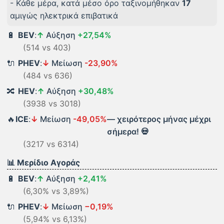
- Kάθε μέρα, κατά μέσο όρο ταξινομήθηκαν
17
αμιγώς ηλεκτρικά επιβατικά
🔋
BEV
:
↑
Αύξηση
+27,54%
(514 vs 403)
🔌
PHEV
:
↓
Μείωση
-23,90%
(484 vs 636)
🔀
HEV
:
↑
Αύξηση
+30,48%
(3938 vs 3018)
🔥
ICE
:
↓
Μείωση
-49,05%
— χειρότερος μήνας μέχρι
σήμερα! 💀
(3217 vs 6314)
📊 Μερίδιο Αγοράς
🔋
BEV
:
↑
Αύξηση
+2,41%
(6,30% vs 3,89%)
🔌
PHEV
:
↓
Μείωση
−0,19%
(5,94% vs 6,13%)