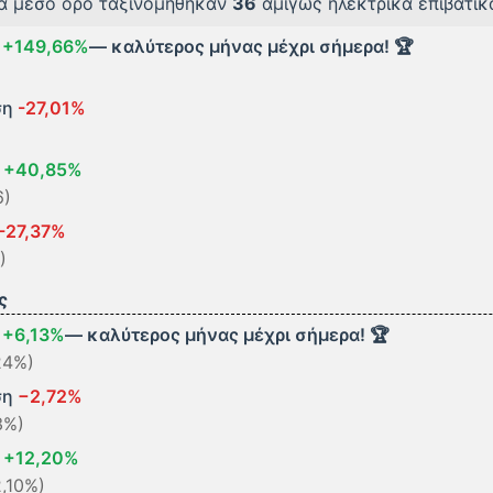
τά μέσο όρο ταξινομήθηκαν
36
αμιγώς ηλεκτρικά επιβατικ
η
+149,66%
— καλύτερος μήνας μέχρι σήμερα! 🏆
ση
-27,01%
η
+40,85%
6)
-27,37%
)
ς
η
+6,13%
— καλύτερος μήνας μέχρι σήμερα! 🏆
24%)
ση
−2,72%
3%)
η
+12,20%
,10%)