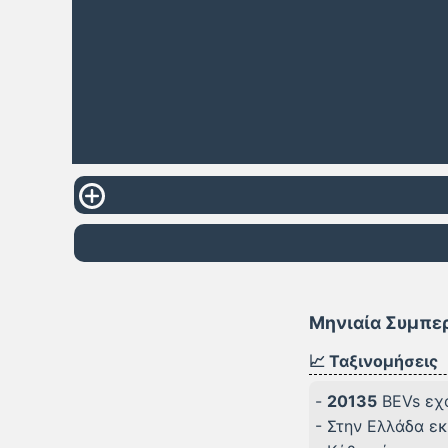
Μηνιαία Συμπερ
📈 Ταξινομήσεις
-
20135
BEVs εχο
- Στην Ελλάδα εκ