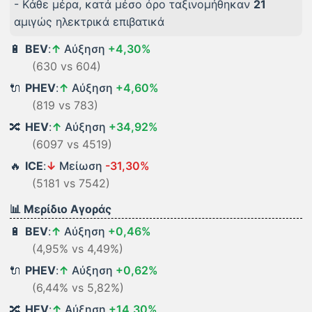
- Kάθε μέρα, κατά μέσο όρο ταξινομήθηκαν
21
αμιγώς ηλεκτρικά επιβατικά
🔋
BEV
:
↑
Αύξηση
+4,30%
(630 vs 604)
🔌
PHEV
:
↑
Αύξηση
+4,60%
(819 vs 783)
🔀
HEV
:
↑
Αύξηση
+34,92%
(6097 vs 4519)
🔥
ICE
:
↓
Μείωση
-31,30%
(5181 vs 7542)
📊 Μερίδιο Αγοράς
🔋
BEV
:
↑
Αύξηση
+0,46%
(4,95% vs 4,49%)
🔌
PHEV
:
↑
Αύξηση
+0,62%
(6,44% vs 5,82%)
🔀
HEV
:
↑
Αύξηση
+14,30%